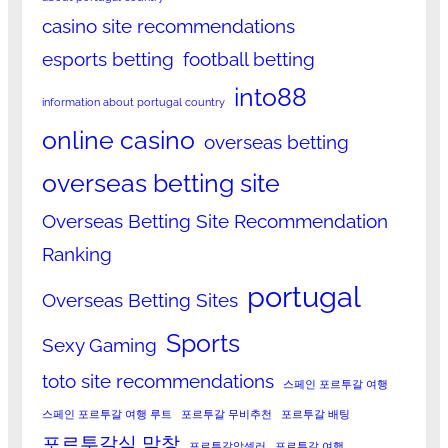
casino site recommendations
esports betting
football betting
into88
information about portugal country
online casino
overseas betting
overseas betting site
Overseas Betting Site Recommendation
Ranking
portugal
Overseas Betting Sites
Sports
Sexy Gaming
toto site recommendations
스페인 포르투갈 여행
스페인 포르투갈 여행 루트
포르투갈 무비추천
포르투갈 배팅
포르투갈식 막창
포르투갈악셀러
포르투갈 여행