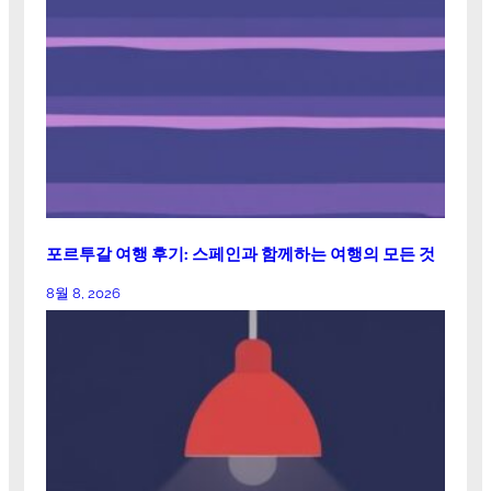
포르투갈 여행 후기: 스페인과 함께하는 여행의 모든 것
8월 8, 2026