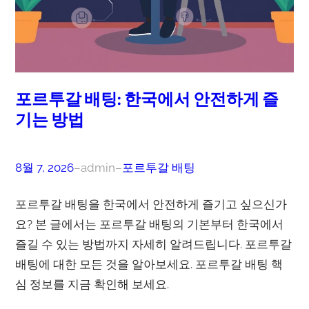
포르투갈 배팅: 한국에서 안전하게 즐
기는 방법
8월 7, 2026
–
admin
–
포르투갈 배팅
포르투갈 배팅을 한국에서 안전하게 즐기고 싶으신가
요? 본 글에서는 포르투갈 배팅의 기본부터 한국에서
즐길 수 있는 방법까지 자세히 알려드립니다. 포르투갈
배팅에 대한 모든 것을 알아보세요. 포르투갈 배팅 핵
심 정보를 지금 확인해 보세요.