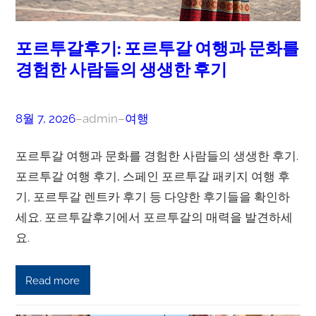
포르투갈후기: 포르투갈 여행과 문화를
경험한 사람들의 생생한 후기
8월 7, 2026
–
admin
–
여행
포르투갈 여행과 문화를 경험한 사람들의 생생한 후기.
포르투갈 여행 후기, 스페인 포르투갈 패키지 여행 후
기, 포르투갈 렌트카 후기 등 다양한 후기들을 확인하
세요. 포르투갈후기에서 포르투갈의 매력을 발견하세
요.
Read more