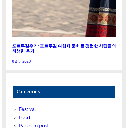
포르투갈후기: 포르투갈 여행과 문화를 경험한 사람들의
생생한 후기
8월 7, 2026
Categories
Festival
Food
Random post