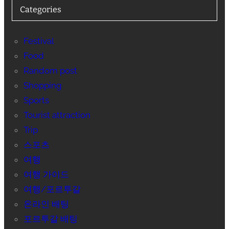
Categories
Festival
Food
Random post
Shopping
Sports
Tourist attraction
Trip
스포츠
여행
여행 가이드
여행/포르투갈
온라인 배팅
포르투갈 배팅