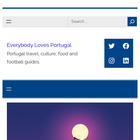
콘
Search
텐
츠
로
Twitter
Face
Everybody Loves Portugal
바
Portugal travel, culture, food and
로
Instagra
Link
football guides.
가
기