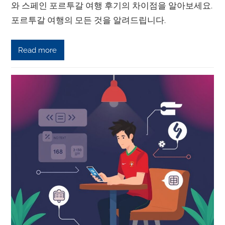
와 스페인 포르투갈 여행 후기의 차이점을 알아보세요.
포르투갈 여행의 모든 것을 알려드립니다.
Read more