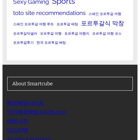
Sports
Sexy Gaming
toto site recommendations
스페인 포르투갈 여행
포르투갈식 막창
스페인 포르투갈 여행 루트
포르투갈 배팅
포르투갈악셀러
포르투갈 여행
포르투갈 여행지
포르투갈 여행 코스
포르투갈후기
한국 포르투갈 배팅
About Smartcube
해외배팅사이트
안전해외배팅사이트.com
배팅나무
마스터벳
All about Portugal