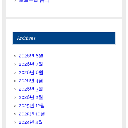
포르투갈 음식
Archives
2026년 8월
2026년 7월
2026년 6월
2026년 4월
2026년 3월
2026년 2월
2025년 12월
2025년 10월
2024년 4월