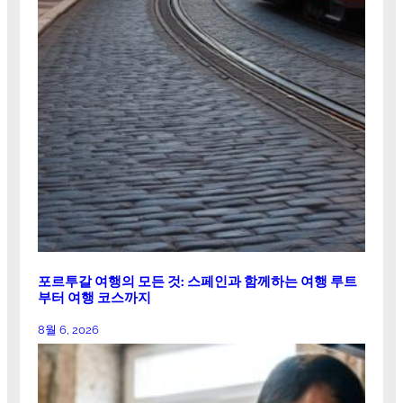
포르투갈 여행의 모든 것: 스페인과 함께하는 여행 루트
부터 여행 코스까지
8월 6, 2026