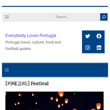
콘
Search
텐
츠
로
Twitter
Face
Everybody Loves Portugal
바
Portugal travel, culture, food and
로
Instagra
Link
football guides.
가
기
[카테고리:]
Festival