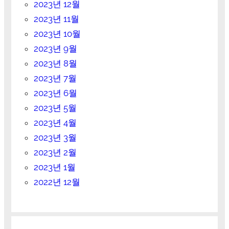
2023년 12월
2023년 11월
2023년 10월
2023년 9월
2023년 8월
2023년 7월
2023년 6월
2023년 5월
2023년 4월
2023년 3월
2023년 2월
2023년 1월
2022년 12월