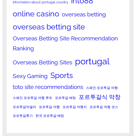
into88
information about portugal country
online casino
overseas betting
overseas betting site
Overseas Betting Site Recommendation
Ranking
portugal
Overseas Betting Sites
Sports
Sexy Gaming
toto site recommendations
스페인 포르투갈 여행
포르투갈식 막창
스페인 포르투갈 여행 루트
포르투갈 배팅
포르투갈악셀러
포르투갈 여행
포르투갈 여행지
포르투갈 여행 코스
포르투갈후기
한국 포르투갈 배팅