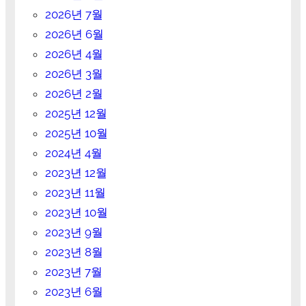
2026년 7월
2026년 6월
2026년 4월
2026년 3월
2026년 2월
2025년 12월
2025년 10월
2024년 4월
2023년 12월
2023년 11월
2023년 10월
2023년 9월
2023년 8월
2023년 7월
2023년 6월