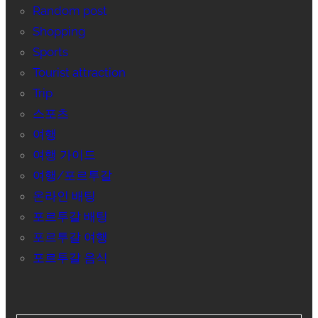
Random post
Shopping
Sports
Tourist attraction
Trip
스포츠
여행
여행 가이드
여행/포르투갈
온라인 배팅
포르투갈 배팅
포르투갈 여행
포르투갈 음식