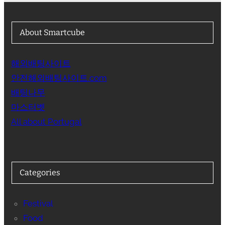
About Smartcube
해외배팅사이트
안전해외배팅사이트.com
배팅나무
마스터벳
All about Portugal
Categories
Festival
Food