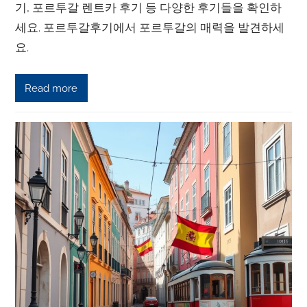
기, 포르투갈 렌트카 후기 등 다양한 후기들을 확인하
세요. 포르투갈후기에서 포르투갈의 매력을 발견하세
요.
Read more