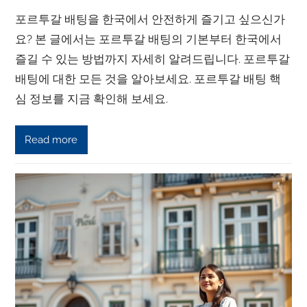
포르투갈 배팅을 한국에서 안전하게 즐기고 싶으신가
요? 본 글에서는 포르투갈 배팅의 기본부터 한국에서
즐길 수 있는 방법까지 자세히 알려드립니다. 포르투갈
배팅에 대한 모든 것을 알아보세요. 포르투갈 배팅 핵
심 정보를 지금 확인해 보세요.
Read more