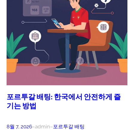
포르투갈 배팅: 한국에서 안전하게 즐
기는 방법
8월 7, 2026
–
admin
–
포르투갈 배팅