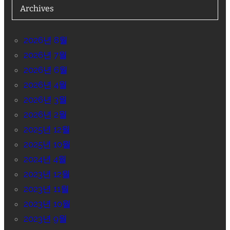
Archives
2026년 8월
2026년 7월
2026년 6월
2026년 4월
2026년 3월
2026년 2월
2025년 12월
2025년 10월
2024년 4월
2023년 12월
2023년 11월
2023년 10월
2023년 9월