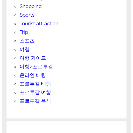
Shopping
Sports
Tourist attraction
Trip
스포츠
여행
여행 가이드
여행/포르투갈
온라인 배팅
포르투갈 배팅
포르투갈 여행
포르투갈 음식