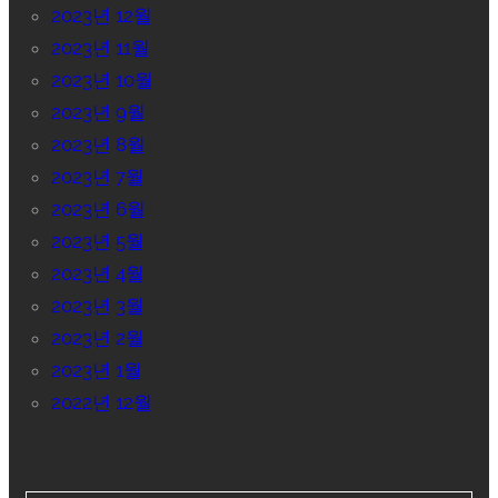
2023년 12월
2023년 11월
2023년 10월
2023년 9월
2023년 8월
2023년 7월
2023년 6월
2023년 5월
2023년 4월
2023년 3월
2023년 2월
2023년 1월
2022년 12월