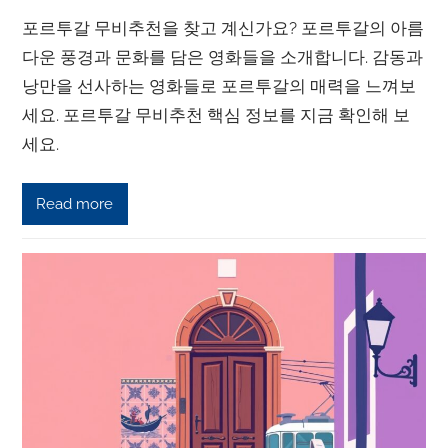
포르투갈 무비추천을 찾고 계신가요? 포르투갈의 아름
다운 풍경과 문화를 담은 영화들을 소개합니다. 감동과
낭만을 선사하는 영화들로 포르투갈의 매력을 느껴보
세요. 포르투갈 무비추천 핵심 정보를 지금 확인해 보
세요.
Read more