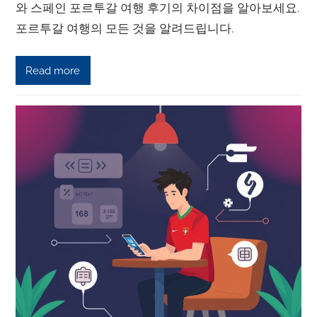
와 스페인 포르투갈 여행 후기의 차이점을 알아보세요.
포르투갈 여행의 모든 것을 알려드립니다.
Read more