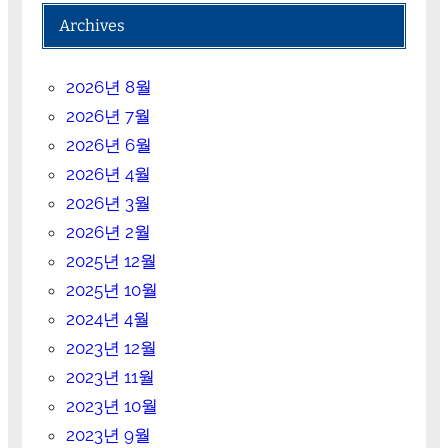
Archives
2026년 8월
2026년 7월
2026년 6월
2026년 4월
2026년 3월
2026년 2월
2025년 12월
2025년 10월
2024년 4월
2023년 12월
2023년 11월
2023년 10월
2023년 9월