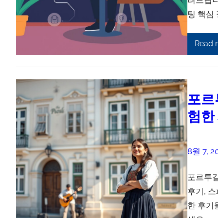
팅 핵심
Read 
포르
험한
8월 7, 2
포르투갈
후기, 
한 후기