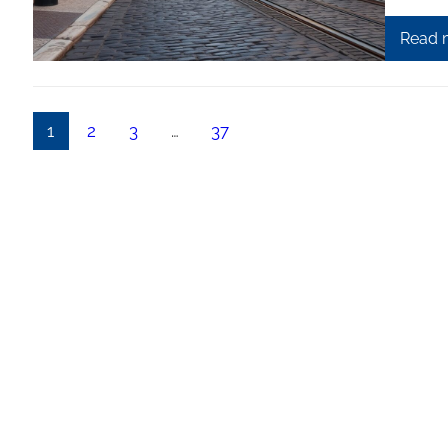
Read 
1
2
3
…
37