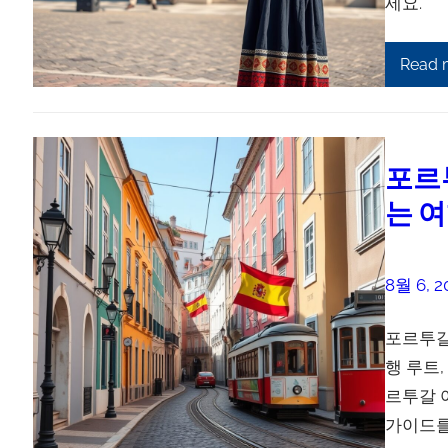
세요.
Read 
포르
는 
8월 6, 2
포르투갈
행 루트
르투갈 
가이드를