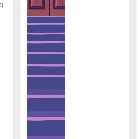
의
는
알
배