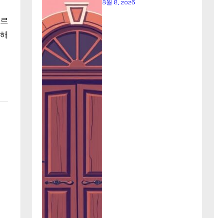
8월 8, 2026
문
포르
인해
보