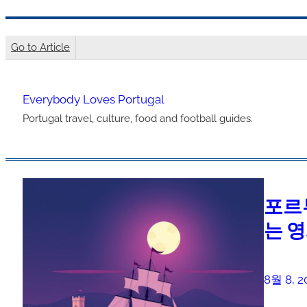
콘
텐
Go to Article
츠
로
Everybody Loves Portugal
바
Portugal travel, culture, food and football guides.
로
가
기
포르
는 
8월 8, 2