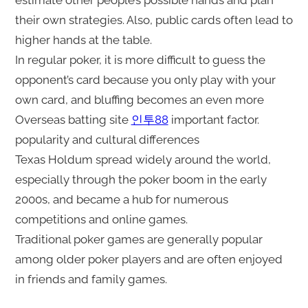
estimate other people’s possible hands and plan
their own strategies. Also, public cards often lead to
higher hands at the table.
In regular poker, it is more difficult to guess the
opponent’s card because you only play with your
own card, and bluffing becomes an even more
Overseas batting site
인투88
important factor.
popularity and cultural differences
Texas Holdum spread widely around the world,
especially through the poker boom in the early
2000s, and became a hub for numerous
competitions and online games.
Traditional poker games are generally popular
among older poker players and are often enjoyed
in friends and family games.