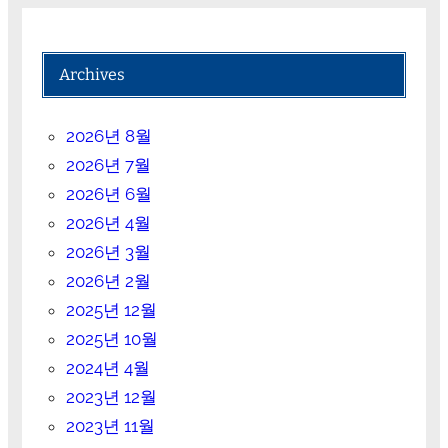
Archives
2026년 8월
2026년 7월
2026년 6월
2026년 4월
2026년 3월
2026년 2월
2025년 12월
2025년 10월
2024년 4월
2023년 12월
2023년 11월