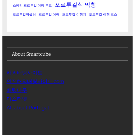
포르투갈식 막창
스페인 포르투갈 여행 루트
포르투갈악셀러
포르투갈 여행
포르투갈 여행지
포르투갈 여행 코스
About Smartcube
해외배팅사이트
안전해외배팅사이트.com
배팅나무
마스터벳
All about Portugal