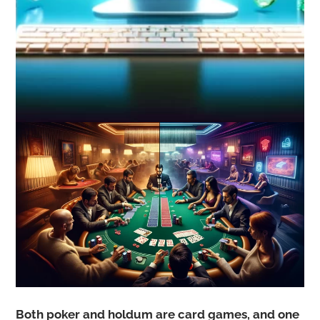
Both poker and holdum are card games, and one