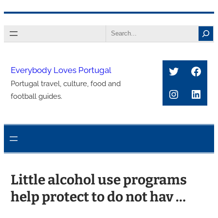
콘
Search
텐
츠
로
Twitter
Face
Everybody Loves Portugal
바
Portugal travel, culture, food and
로
Instagra
Link
football guides.
가
기
Little alcohol use programs
help protect to do not hav …