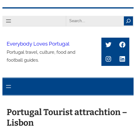
콘
Search
텐
츠
로
Twitter
Face
Everybody Loves Portugal
바
Portugal travel, culture, food and
로
Instagra
Link
football guides.
가
기
Portugal Tourist attrachtion –
Lisbon