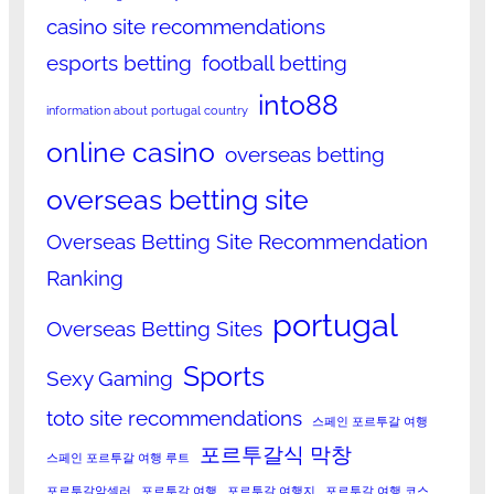
casino site recommendations
esports betting
football betting
into88
information about portugal country
online casino
overseas betting
overseas betting site
Overseas Betting Site Recommendation
Ranking
portugal
Overseas Betting Sites
Sports
Sexy Gaming
toto site recommendations
스페인 포르투갈 여행
포르투갈식 막창
스페인 포르투갈 여행 루트
포르투갈악셀러
포르투갈 여행
포르투갈 여행지
포르투갈 여행 코스