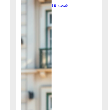
는
8월 7, 2026
알
배