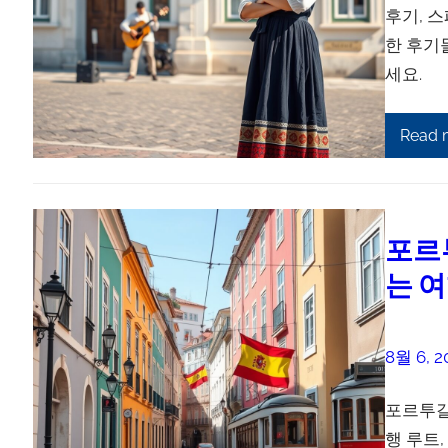
후기, 
한 후기
세요.
Read 
포르
는 
8월 6, 2
포르투갈
행 루트