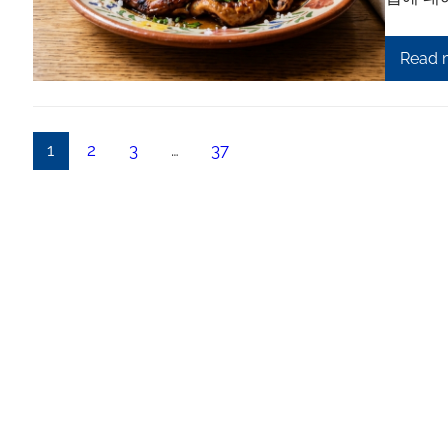
Read 
1
2
3
…
37