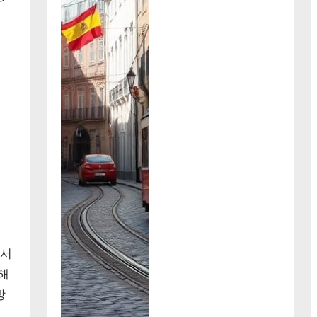
에서
해
방