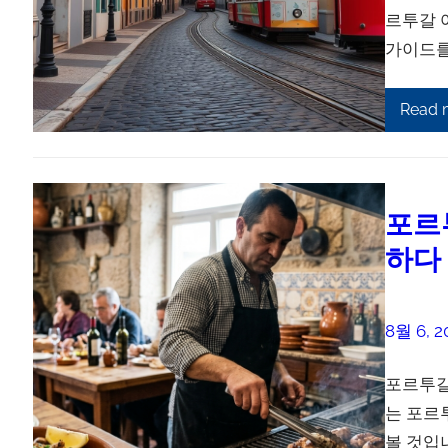
르투갈 
가이드를
Read 
포르
하다
8월 6, 2
포르투갈
는 포르
볼 것입