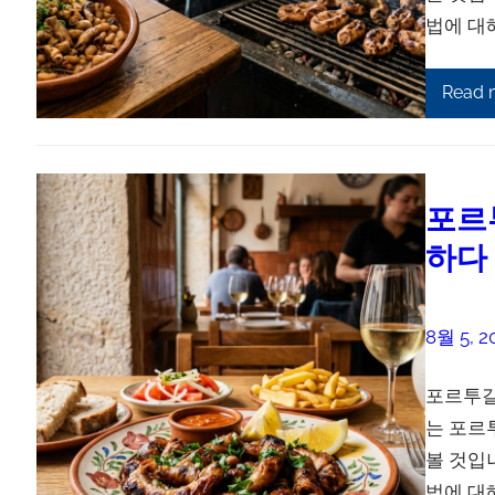
법에 대
Read 
포르
하다
8월 5, 2
포르투갈
는 포르
볼 것입
법에 대