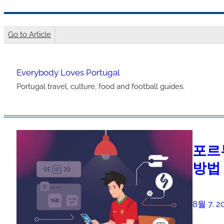
콘
텐
Go to Article
츠
로
Everybody Loves Portugal
바
Portugal travel, culture, food and football guides.
로
가
기
포르
방법
8월 7, 2