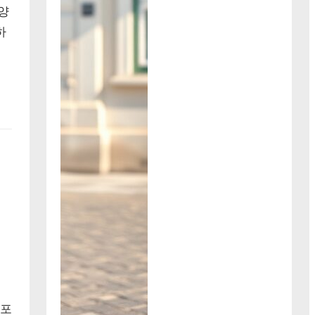
양
하
여
 포