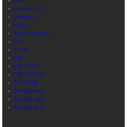
Food
Random post
Shopping
Sports
Tourist attraction
Trip
스포츠
여행
여행 가이드
여행/포르투갈
온라인 배팅
포르투갈 배팅
포르투갈 여행
포르투갈 음식