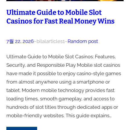
Ultimate Guide to Mobile Slot
Casinos for Fast Real Money Wins
7월 22, 2026
–
bilalarticles1
–
Random post
Ultimate Guide to Mobile Slot Casinos: Features,
Security, and Responsible Play Mobile slot casinos
have made it possible to enjoy casino-style games
from almost anywhere using a smartphone or
tablet. Modern mobile technology provides fast
loading times, smooth gameplay, and access to
hundreds of slot titles through dedicated apps or
mobile-friendly websites. This guide explains…