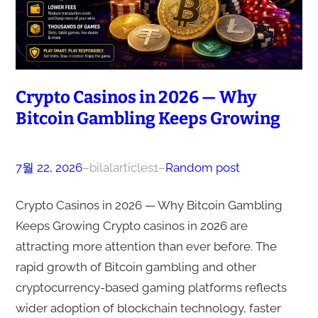
Crypto Casinos in 2026 — Why
Bitcoin Gambling Keeps Growing
7월 22, 2026
–
bilalarticles1
–
Random post
Crypto Casinos in 2026 — Why Bitcoin Gambling
Keeps Growing Crypto casinos in 2026 are
attracting more attention than ever before. The
rapid growth of Bitcoin gambling and other
cryptocurrency-based gaming platforms reflects
wider adoption of blockchain technology, faster