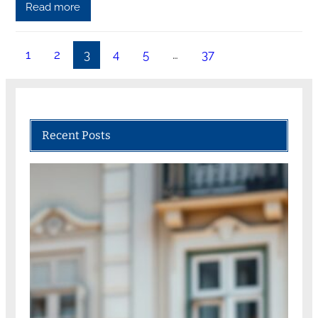
Read more
1
2
3
4
5
…
37
Recent Posts